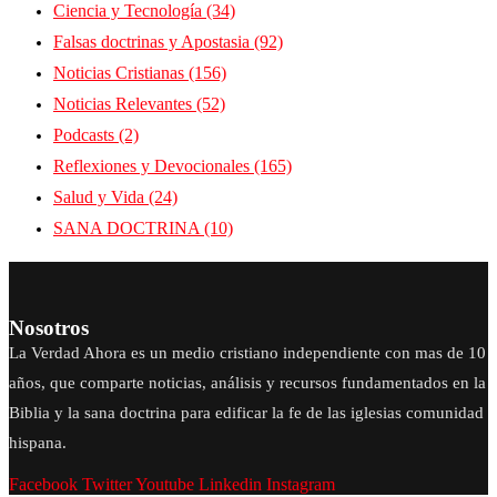
Ciencia y Tecnología
(34)
Falsas doctrinas y Apostasia
(92)
Noticias Cristianas
(156)
Noticias Relevantes
(52)
Podcasts
(2)
Reflexiones y Devocionales
(165)
Salud y Vida
(24)
SANA DOCTRINA
(10)
Nosotros
La Verdad Ahora es un medio cristiano independiente con mas de 10
años, que comparte noticias, análisis y recursos fundamentados en la
Biblia y la sana doctrina para edificar la fe de las iglesias comunidad
hispana.
Facebook
Twitter
Youtube
Linkedin
Instagram