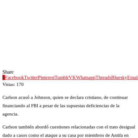
Share
0
Facebook
Twitter
Pinterest
Tumblr
VK
Whatsapp
Threads
Bluesky
Emai
Vistas:
170
Carlson acusó a Johnson, quien se declara cristiano, de continuar
financiando al FBI a pesar de las supuestas deficiencias de la
agencia.
Carlson también abordó cuestiones relacionadas con el trato desigual
dado a casos como el ataque a su casa por miembros de Antifa en