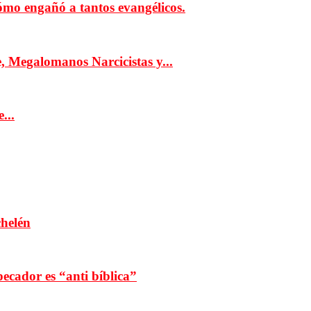
ómo engañó a tantos evangélicos.
fe, Megalomanos Narcicistas y...
...
chelén
ecador es “anti bíblica”