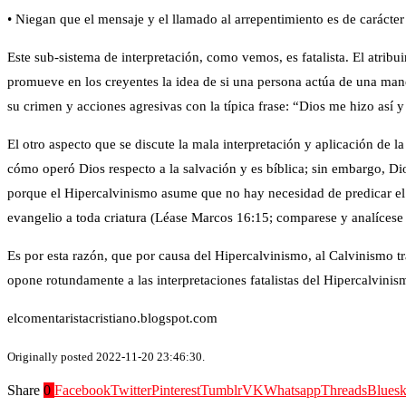
• Niegan que el mensaje y el llamado al arrepentimiento es de carácter
Este sub-sistema de interpretación, como vemos, es fatalista. El atribu
promueve en los creyentes la idea de si una persona actúa de una man
su crimen y acciones agresivas con la típica frase: “Dios me hizo así 
El otro aspecto que se discute la mala interpretación y aplicación de 
cómo operó Dios respecto a la salvación y es bíblica; sin embargo, Di
porque el Hipercalvinismo asume que no hay necesidad de predicar el 
evangelio a toda criatura (Léase Marcos 16:15; comparese y analícese
Es por esta razón, que por causa del Hipercalvinismo, al Calvinismo t
opone rotundamente a las interpretaciones fatalistas del Hipercalvini
elcomentaristacristiano.blogspot.com
Originally posted 2022-11-20 23:46:30.
Share
0
Facebook
Twitter
Pinterest
Tumblr
VK
Whatsapp
Threads
Blues