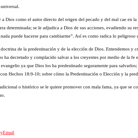
 universal.
ir a Dios como el autor directo del origen del pecado y del mal cae en la
era determinada; se le adjudica a Dios de sus acciones, evadiendo su r
y nada puede hacerse para cambiarme”. Así es como radica lo peligroso d
la doctrina de la predestinación y de la elección de Dios. Entendemos y
os ha decretado y complacido salvar a los creyentes por medio de la fe 
evangelio ya que Dios los ha predestinado seguramente para salvarlos; s
 con Hechos 18:9-10; sobre cómo la Predestinación o Elección y la pre
radicional o histórico se le quiere promover con mala fama, ya que se co
smo.
ky
Email