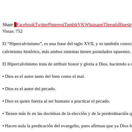
Share
0
Facebook
Twitter
Pinterest
Tumblr
VK
Whatsapp
Threads
Bluesk
Vistas:
752
El “Hipercalvinismo”, es una frase del siglo XVII, y es también conoci
calvinismo histórico, más ambos sistemas tienen postulados opuestos.
El Hipercalvinismo trata de atribuir honor y gloria a Dios, haciendo a 
• Dios es el autor tanto del bien como el mal.
• Dios es el autor del pecado.
• Dios es quien fuerza al ser humano a practicar el pecado.
• Tienen más fe en las doctrinas de la elección y de la predestinación q
• Hacen nula la predicación del evangelio, pues afirman que ya Dios h