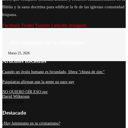
Biblia y la sana doctrina para edificar la fe de las iglesias comunidad
hispana.
Facebook
Twitter
Youtube
Linkedin
Instagram
¿Hay feminismo en tu cristianismo?
Marzo 25, 2026
Artículos Recientes
Cuando un óvulo humano es fecundado, libera “chispa de zinc”
Marzo 13, 2026
Psiquiatras afirman que la gente no nace gay
Marzo 13, 2026
NO QUIERO OÍR ESO por
David Wilkerson
Marzo 13, 2026
Destacado
¿Hay feminismo en tu cristianismo?