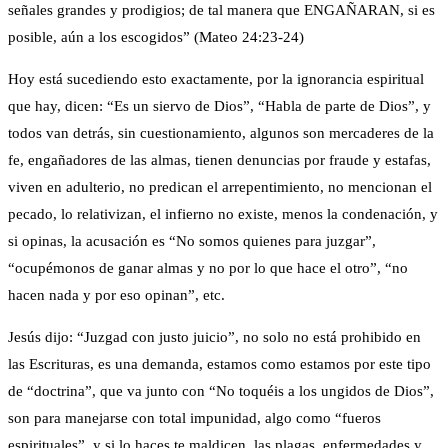
señales grandes y prodigios; de tal manera que ENGAÑARAN, si es
posible, aún a los escogidos” (Mateo 24:23-24)
Hoy está sucediendo esto exactamente, por la ignorancia espiritual
que hay, dicen: “Es un siervo de Dios”, “Habla de parte de Dios”, y
todos van detrás, sin cuestionamiento, algunos son mercaderes de la
fe, engañadores de las almas, tienen denuncias por fraude y estafas,
viven en adulterio, no predican el arrepentimiento, no mencionan el
pecado, lo relativizan, el infierno no existe, menos la condenación, y
si opinas, la acusación es “No somos quienes para juzgar”,
“ocupémonos de ganar almas y no por lo que hace el otro”, “no
hacen nada y por eso opinan”, etc.
Jesús dijo: “Juzgad con justo juicio”, no solo no está prohibido en
las Escrituras, es una demanda, estamos como estamos por este tipo
de “doctrina”, que va junto con “No toquéis a los ungidos de Dios”,
son para manejarse con total impunidad, algo como “fueros
espirituales”, y si lo haces te maldicen, las plagas, enfermedades y