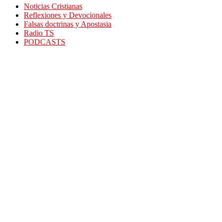
Noticias Cristianas
Reflexiones y Devocionales
Falsas doctrinas y Apostasia
Radio TS
PODCASTS