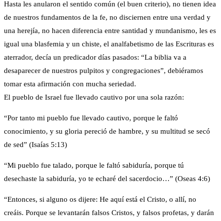
Hasta les anularon el sentido común (el buen criterio), no tienen idea
de nuestros fundamentos de la fe, no disciernen entre una verdad y
una herejía, no hacen diferencia entre santidad y mundanismo, les es
igual una blasfemia y un chiste, el analfabetismo de las Escrituras es
aterrador, decía un predicador días pasados: “La biblia va a
desaparecer de nuestros pulpitos y congregaciones”, debiéramos
tomar esta afirmación con mucha seriedad.
El pueblo de Israel fue llevado cautivo por una sola razón:
“Por tanto mi pueblo fue llevado cautivo, porque le faltó
conocimiento, y su gloria pereció de hambre, y su multitud se secó
de sed” (Isaías 5:13)
“Mi pueblo fue talado, porque le faltó sabiduría, porque tú
desechaste la sabiduría, yo te echaré del sacerdocio…” (Oseas 4:6)
“Entonces, si alguno os dijere: He aquí está el Cristo, o allí, no
creáis. Porque se levantarán falsos Cristos, y falsos profetas, y darán