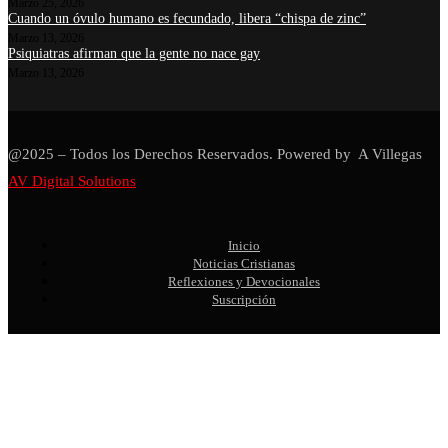
Marzo 25, 2026
Cuando un óvulo humano es fecundado, libera “chispa de zinc”
Marzo 13, 2026
Psiquiatras afirman que la gente no nace gay
Marzo 13, 2026
@2025 – Todos los Derechos Reservados. Powered by A Villegas
AV Digital Solutions
Inicio
Noticias Cristianas
Reflexiones y Devocionales
Suscripción