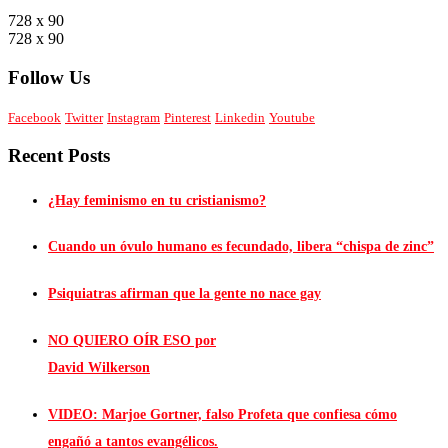
728 x 90
728 x 90
Follow Us
Facebook
Twitter
Instagram
Pinterest
Linkedin
Youtube
Recent Posts
¿Hay feminismo en tu cristianismo?
Cuando un óvulo humano es fecundado, libera “chispa de zinc”
Psiquiatras afirman que la gente no nace gay
NO QUIERO OÍR ESO por
David Wilkerson
VIDEO: Marjoe Gortner, falso Profeta que confiesa cómo
engañó a tantos evangélicos.