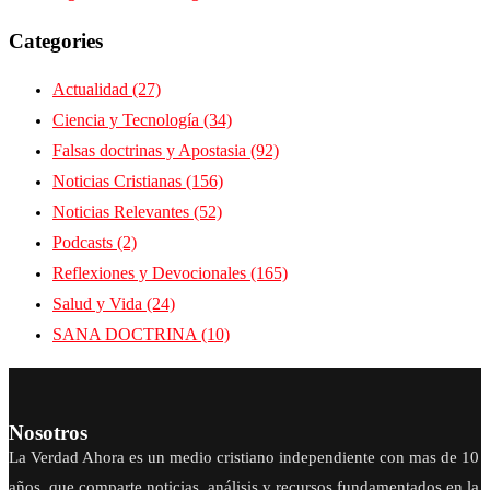
Categories
Actualidad
(27)
Ciencia y Tecnología
(34)
Falsas doctrinas y Apostasia
(92)
Noticias Cristianas
(156)
Noticias Relevantes
(52)
Podcasts
(2)
Reflexiones y Devocionales
(165)
Salud y Vida
(24)
SANA DOCTRINA
(10)
Nosotros
La Verdad Ahora es un medio cristiano independiente con mas de 10
años, que comparte noticias, análisis y recursos fundamentados en la