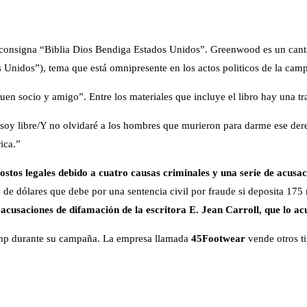
a consigna “Biblia Dios Bendiga Estados Unidos”. Greenwood es un can
 Unidos”), tema que está omnipresente en los actos politicos de la ca
n socio y amigo”. Entre los materiales que incluye el libro hay una t
soy libre/Y no olvidaré a los hombres que murieron para darme ese der
ica.”
tos legales debido a cuatro causas criminales y una serie de acusaci
e dólares que debe por una sentencia civil por fraude si deposita 175 
 acusaciones de difamación de la escritora E. Jean Carroll, que lo ac
ump durante su campaña. La empresa llamada
45Footwear
vende otros t