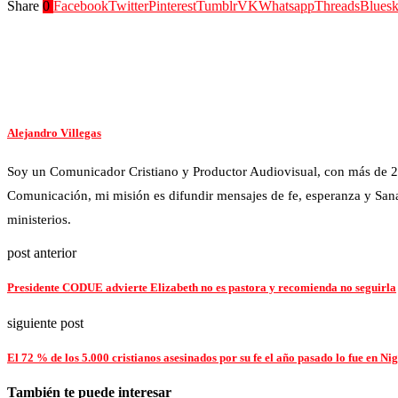
Share
0
Facebook
Twitter
Pinterest
Tumblr
VK
Whatsapp
Threads
Blues
Alejandro Villegas
Soy un Comunicador Cristiano y Productor Audiovisual, con más de 2
Comunicación, mi misión es difundir mensajes de fe, esperanza y Sana
ministerios.
post anterior
Presidente CODUE advierte Elizabeth no es pastora y recomienda no seguirla
siguiente post
El 72 % de los 5.000 cristianos asesinados por su fe el año pasado lo fue en Ni
También te puede interesar