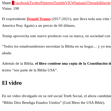
Share
0
Facebook
Twitter
Pinterest
Tumblr
VK
Whatsapp
Threads
Bluesk
Vistas:
198
El expresidente
Donald Trump
(2017-2021), que lleva toda una vida 
America Pray Again) a un precio de 60 dólares.
Trump aprovecha este nuevo producto con su marca, en sociedad con 
“Todos los estadounidenses necesitan la Biblia en su hogar… y yo teng
añade.
Además de la Biblia,
el libro contiene una copia de la Constitución
textos “son parte de la Biblia USA”.
El video
En un video divulgado en su red social Truth Social, el ahora candida
“Biblia Dios Bendiga Estados Unidos” (God Bless the USA Bible).