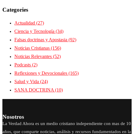
Categories
Actualidad
(27)
Ciencia y Tecnología
(34)
Falsas doctrinas y Apostasia
(92)
Noticias Cristianas
(156)
Noticias Relevantes
(52)
Podcasts
(2)
Reflexiones y Devocionales
(165)
Salud y Vida
(24)
SANA DOCTRINA
(10)
Nosotros
La Verdad Ahora es un medio cristiano independiente con mas de 10
años, que comparte noticias, análisis y recursos fundamentados en la