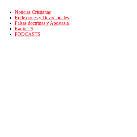
Noticias Cristianas
Reflexiones y Devocionales
Falsas doctrinas y Apostasia
Radio TS
PODCASTS