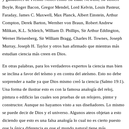
Boyle, Roger Bacon, Gregor Mendel, Lord Kelvin, Louis Pasteur,
Faraday, James C. Maxwell, Max Planck, Albert Einstein, Arthur
Compton, Derek Barton, Wernher von Braun, Robert Andrew
Milikan, K.L. Schleich, William D. Phillips, Sir Arthur Eddington,
Werner Heisenberg, Sir William Bragg, Charles H. Townes, Joseph
Murray, Joseph H. Taylor y otros han afirmado que mientras más
estudian ciencia más creen en Dios.
En otras palabras, para los verdaderos expertos la ciencia mas bien
se inclina a favor del teísmo y en contra del ateísmo. Esto no debe
sorprender a nadie ya que Dios mismo creó la ciencia (Salmo 19:1).
Una forma de ilustrar esto es con la famosa analogía del reloj,
pintura o edificio las cuales son pruebas de un relojero, pintor y
constructor. Aunque no hayamos visto a sus diseñadores. Lo mismo
se puede decir de Dios y el universo. Algunos ateos objetan a esto
diciendo que esto es una falsa analogía lo cual no es cierto puesto
que la única diferencia es que el mundo natural tiene más