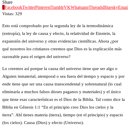
Share
0
Facebook
Twitter
Pinterest
Tumblr
VK
Whatsapp
Threads
Bluesky
Emai
Vistas:
329
Esto está comprobado por la segunda ley de la termodinámica
(entropía), la ley de causa y efecto, la relatividad de Einstein, la
expansión del universo y otras evidencias científicas. Ahora ¿por
qué nosotros los cristianos creemos que Dios es la explicación más
razonable para el origen del universo?
Lo creemos así porque la causa del universo tiene que ser algo o
Alguien inmaterial, atemporal o sea fuera del tiempo y espacio y por
ende tiene que ser una causa transcendental y sobrenatural (lo cual
eliminaría a muchos falsos dioses paganos y materiales) y el único
que tiene esas características es el Dios de la Biblia. Tal como dice la
Biblia en Génesis 1:1 “En el principio creo Dios los cielos y la
tierra”. Ahí tienes materia (tierra), tiempo (en el principio) y espacio
(los cielos). Causa (Dios) y efecto (Universo).