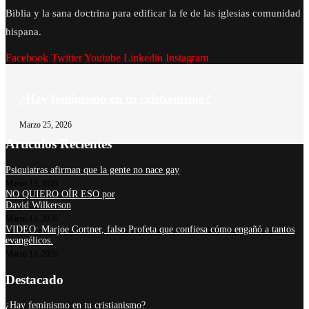
Biblia y la sana doctrina para edificar la fe de las iglesias comunidad
hispana.
Facebook
Twitter
Youtube
Linkedin
Instagram
¿Hay feminismo en tu cristianismo?
Marzo 25, 2026
Artículos Recientes
Psiquiatras afirman que la gente no nace gay
Marzo 13, 2026
NO QUIERO OÍR ESO por
David Wilkerson
Marzo 13, 2026
VIDEO: Marjoe Gortner, falso Profeta que confiesa cómo engañó a tantos
evangélicos.
Marzo 13, 2026
Destacado
¿Hay feminismo en tu cristianismo?