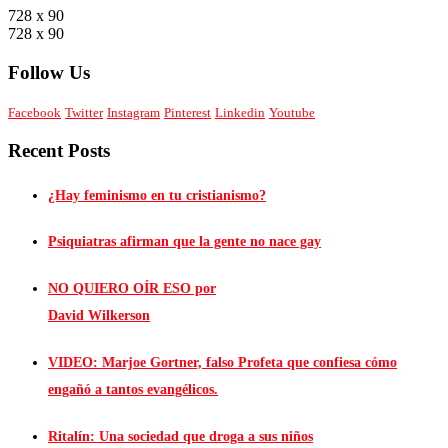
728 x 90
728 x 90
Follow Us
Facebook
Twitter
Instagram
Pinterest
Linkedin
Youtube
Recent Posts
¿Hay feminismo en tu cristianismo?
Psiquiatras afirman que la gente no nace gay
NO QUIERO OÍR ESO por
David Wilkerson
VIDEO: Marjoe Gortner, falso Profeta que confiesa cómo
engañó a tantos evangélicos.
Ritalín: Una sociedad que droga a sus niños